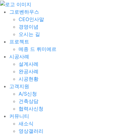
그로벤하우스
CEO인사말
경영이념
오시는 길
프로젝트
메종 드 뤼미에르
시공사례
설계사례
완공사례
시공현황
고객지원
A/S신청
건축상담
협력사신청
커뮤니티
새소식
영상갤러리