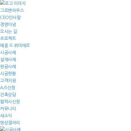
그로벤하우스
CEO인사말
경영이념
오시는 길
프로젝트
메종 드 뤼미에르
시공사례
설계사례
완공사례
시공현황
고객지원
A/S신청
건축상담
협력사신청
커뮤니티
새소식
영상갤러리
시공사례