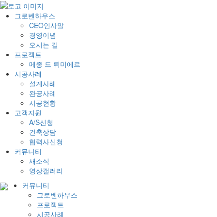
그로벤하우스
CEO인사말
경영이념
오시는 길
프로젝트
메종 드 뤼미에르
시공사례
설계사례
완공사례
시공현황
고객지원
A/S신청
건축상담
협력사신청
커뮤니티
새소식
영상갤러리
커뮤니티
그로벤하우스
프로젝트
시공사례